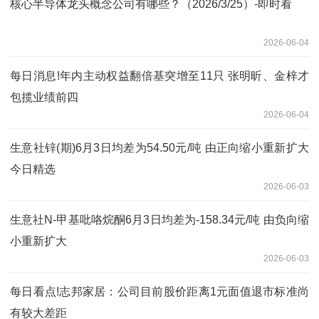
核心半导体龙头概念公司有哪些？（2026/3/25）-即时看
2026-06-04
每日消息!年内主动权益翻倍基突增至11只 张明昕、金梓才
包揽业绩前四
2026-06-04
生意社锌(期)6月3日均差为54.50元/吨 由正向缩小重新扩大
今日精选
2026-06-03
生意社N-甲基吡咯烷酮6月3日均差为-158.34元/吨 由负向缩
小重新扩大
2026-06-03
每日看点!志邦家居：公司目前股价距离1元面值退市标准尚
有较大差距